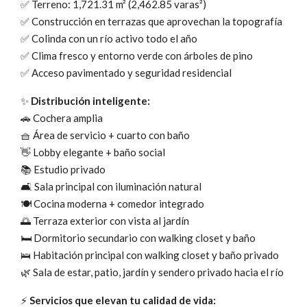
✅ Terreno: 1,721.31 m² (2,462.85 varas²)
✅ Construcción en terrazas que aprovechan la topografía
✅ Colinda con un río activo todo el año
✅ Clima fresco y entorno verde con árboles de pino
✅ Acceso pavimentado y seguridad residencial
✨
Distribución inteligente:
🚗 Cochera amplia
🧺 Área de servicio + cuarto con baño
👋 Lobby elegante + baño social
📚 Estudio privado
🛋️ Sala principal con iluminación natural
🍽️ Cocina moderna + comedor integrado
🌅 Terraza exterior con vista al jardín
🛏️ Dormitorio secundario con walking closet y baño
🛌 Habitación principal con walking closet y baño privado
🌿 Sala de estar, patio, jardín y sendero privado hacia el río
⚡
Servicios que elevan tu calidad de vida: