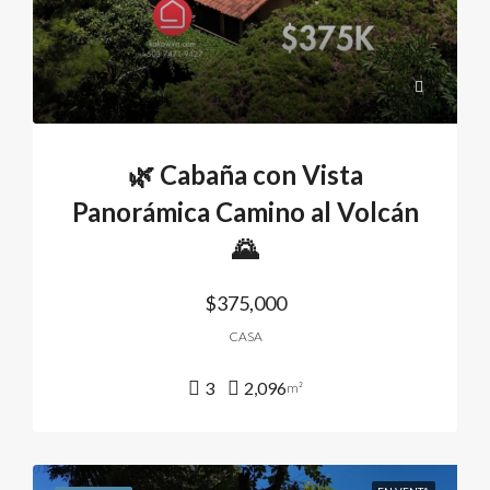
🌿 Cabaña con Vista
Panorámica Camino al Volcán
🌄
$375,000
CASA
3
2,096
m²