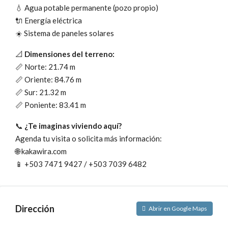
💧 Agua potable permanente (pozo propio)
🔌 Energía eléctrica
☀️ Sistema de paneles solares
📐
Dimensiones del terreno:
📏 Norte: 21.74 m
📏 Oriente: 84.76 m
📏 Sur: 21.32 m
📏 Poniente: 83.41 m
📞
¿Te imaginas viviendo aquí?
Agenda tu visita o solicita más información:
🌐 kakawira.com
📱 +503 7471 9427 / +503 7039 6482
Dirección
Abrir en Google Maps