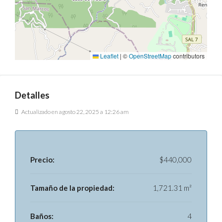
Leaflet
|
©
OpenStreetMap
contributors
Detalles
Actualizado en agosto 22, 2025 a 12:26 am
Precio:
$440,000
Tamaño de la propiedad:
1,721.31 m²
Baños:
4