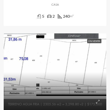
CASA
5
2
240
m²
EN VENTA