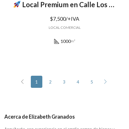
Local Premium en Calle Los Bambúes: ¡Listo para Despegar tu Proyecto
$7,500/+IVA
LOCAL COMERCIAL
1000
m²
1
2
3
4
5
Acerca de Elizabeth Granados