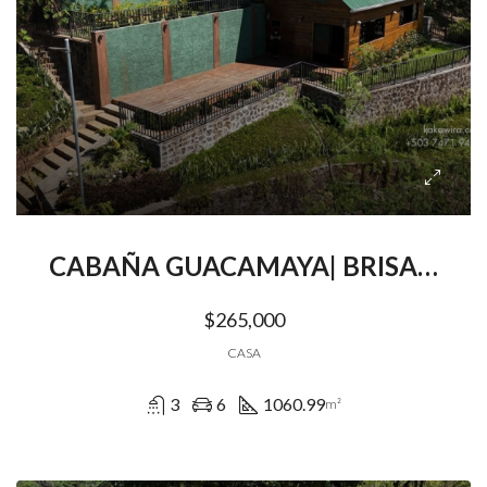
CABAÑA GUACAMAYA| BRISAS DE EL TIGRE | SANTIAGO DE MARIA | USULUTAN
$265,000
CASA
3
6
1060.99
m²