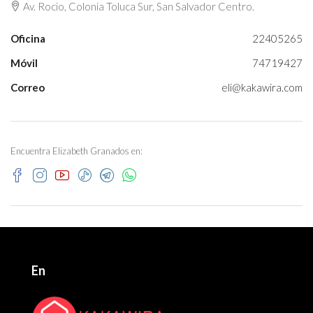
Av. Rocio, Colonia Toluca Sur, San Salvador Centro.
Oficina
22405265
Móvil
74719427
Correo
eli@kakawira.com
Encuentra Elizabeth Granados en:
En