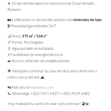
✈️ 25 min del Aeropuerto Internacional Oscar Arnulfo
Romero
🏡 Lotificación en desarrollo urbano con
viviendas de lujo
🔒 Privacidad garantizada 24/7
📐 Área:
375 m² / 536 v²
📏 Forma: Rectangular
💧 Agua potable ya instalada
⚡ Factibilidad de energía eléctrica
🚙 Acceso vehicular sin complicaciones
🌟 Ideal para construir tu casa de descanso, inversión o
retiro cerca del mar 🌊
📲 Más info en
kakawira.com
📞 WhatsApp: +503 7471 9427 / +503 7039 6482
¡Haz realidad tu sueño de vivir cerca del mar! 🏖️💫